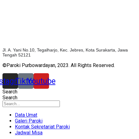
Jl. A. Yani No.10, Tegalharjo, Kec. Jebres, Kota Surakarta, Jawa
Tengah 52121
©Paroki Purbowardayan, 2023. All Rights Reserved.
nstagram
Tiktok
Youtube
Search
Search
Data Umat
Galeri Paroki
Kontak Sekretariat Paroki
Jadwal Misa