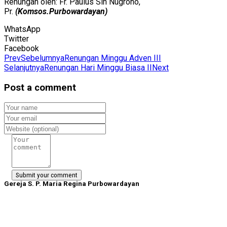
Renungan oleh: Fr. Paulus Sih Nugroho,
Pr.
(Komsos.Purbowardayan)
WhatsApp
Twitter
Facebook
Prev
Sebelumnya
Renungan Minggu Adven III
Selanjutnya
Renungan Hari Minggu Biasa II
Next
Post a comment
Gereja S. P. Maria Regina Purbowardayan