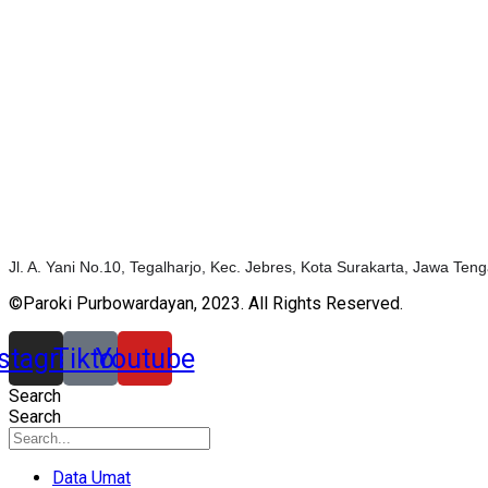
Jl. A. Yani No.10, Tegalharjo, Kec. Jebres, Kota Surakarta, Jawa Te
©Paroki Purbowardayan, 2023. All Rights Reserved.
nstagram
Tiktok
Youtube
Search
Search
Data Umat