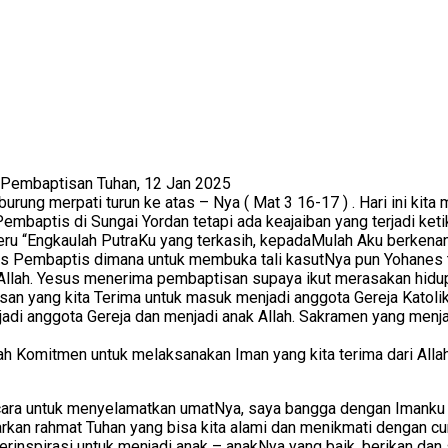
 Pembaptisan Tuhan, 12 Jan 2025
i burung merpati turun ke atas – Nya ( Mat 3 16-17 ) . Hari ini 
embaptis di Sungai Yordan tetapi ada keajaiban yang terjadi ket
eru “Engkaulah PutraKu yang terkasih, kepadaMulah Aku berkenan”. 
nes Pembaptis dimana untuk membuka tali kasutNya pun Yohanes t
i Allah. Yesus menerima pembaptisan supaya ikut merasakan hidup
an yang kita Terima untuk masuk menjadi anggota Gereja Katolik
i anggota Gereja dan menjadi anak Allah. Sakramen yang menja
h Komitmen untuk melaksanakan Iman yang kita terima dari Allah d
 cara untuk menyelamatkan umatNya, saya bangga dengan Imanku
warkan rahmat Tuhan yang bisa kita alami dan menikmati dengan c
terinspirasi untuk menjadi anak – anakNya yang baik, berikan dan