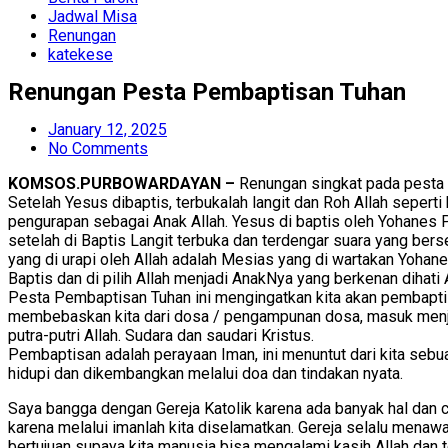
Jadwal Misa
Renungan
katekese
Renungan Pesta Pembaptisan Tuhan
January 12, 2025
No Comments
KOMSOS.PURBOWARDAYAN –
Renungan singkat pada pesta
Setelah Yesus dibaptis, terbukalah langit dan Roh Allah sepert
pengurapan sebagai Anak Allah. Yesus di baptis oleh Yohanes P
setelah di Baptis Langit terbuka dan terdengar suara yang bers
yang di urapi oleh Allah adalah Mesias yang di wartakan Yoha
Baptis dan di pilih Allah menjadi AnakNya yang berkenan dihat
Pesta Pembaptisan Tuhan ini mengingatkan kita akan pembaptis
membebaskan kita dari dosa / pengampunan dosa, masuk menjad
putra-putri Allah. Sudara dan saudari Kristus.
Pembaptisan adalah perayaan Iman, ini menuntut dari kita sebua
hidupi dan dikembangkan melalui doa dan tindakan nyata.
Saya bangga dengan Gereja Katolik karena ada banyak hal dan
karena melalui imanlah kita diselamatkan. Gereja selalu mena
bertujuan supaya kita manusia bisa mengalami kasih Allah dan 