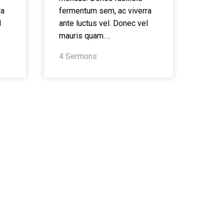
ra
fermentum sem, ac viverra
l
ante luctus vel. Donec vel
mauris quam.…
4 Sermons