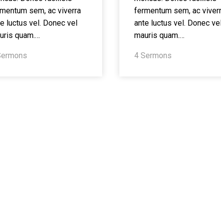
rmentum sem, ac viverra
fermentum sem, ac viver
e luctus vel. Donec vel
ante luctus vel. Donec ve
uris quam.…
mauris quam.…
Sermons
4 Sermons