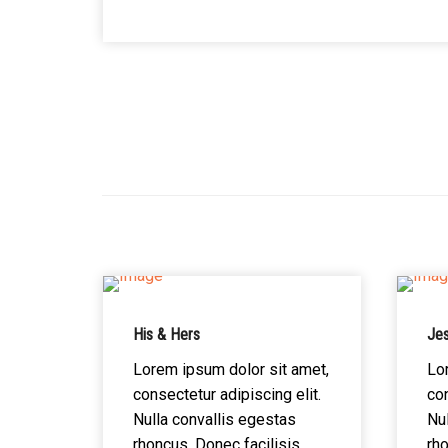
His & Hers
Jes
Lorem ipsum dolor sit amet,
Lo
consectetur adipiscing elit.
con
Nulla convallis egestas
Nul
rhoncus. Donec facilisis
rho