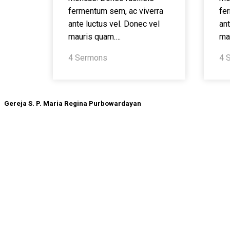
fermentum sem, ac viverra
fe
ante luctus vel. Donec vel
ant
mauris quam.…
ma
4 Sermons
4 
Gereja S. P. Maria Regina Purbowardayan